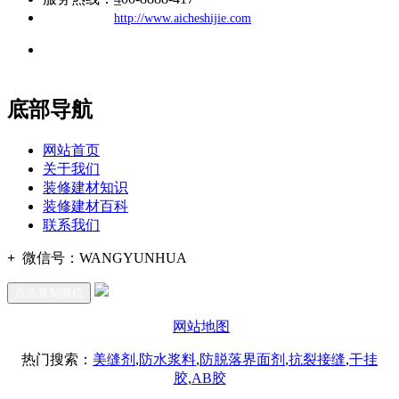
公司
网址：
http://www.aicheshijie.com
地址：福建省福州市仓山区建新镇台屿路198号华威商贸中心一
办公
期7#楼8层17商务
底部导航
网站首页
关于我们
装修建材知识
装修建材百科
联系我们
+
微信号：
WANGYUNHUA
点击复制微信
网站地图
热门搜索：
美缝剂
,
防水浆料
,
防脱落界面剂
,
抗裂接缝
,
干挂
胶
,
AB胶