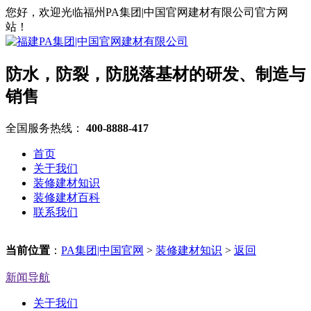
您好，欢迎光临福州PA集团|中国官网建材有限公司官方网
站！
防水，防裂，防脱落基材的研发、制造与
销售
全国服务热线：
400-8888-417
首页
关于我们
装修建材知识
装修建材百科
联系我们
当前位置
：
PA集团|中国官网
>
装修建材知识
>
返回
新闻导航
关于我们