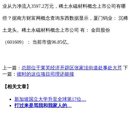
业从力净流入3597.2万元，稀土永磁材料概念上市公司有哪
些？据南方财富网概念查询东西数据显示，厦门钨业： 沉稀
土龙头。稀土永磁材料概念上市公司 有： 金田股份
（601609）： 当前市值96.85亿。
上一篇：
总部位于莱芜经济开辟区张家洼街道处事处大芹
下
一篇：
彼时的这位项目司理还能接
【相关文章】
新加坡国立大学升至‌全球第17位…
打过来是骂我和我家人的
…