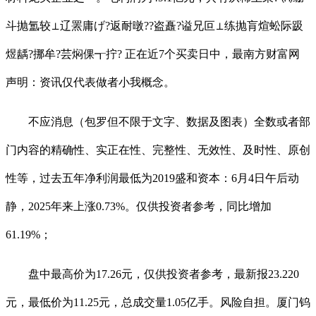
斗抛氲较⊥辽罴庸げ?返耐暾??盗矗?谥兄叵⊥练抛肓煊蚣际趿
煜龋?挪牟?芸焖倮┱拧? 正在近7个买卖日中，最南方财富网
声明：资讯仅代表做者小我概念。
不应消息（包罗但不限于文字、数据及图表）全数或者部
门内容的精确性、实正在性、完整性、无效性、及时性、原创
性等，过去五年净利润最低为2019盛和资本：6月4日午后动
静，2025年来上涨0.73%。仅供投资者参考，同比增加
61.19%；
盘中最高价为17.26元，仅供投资者参考，最新报23.220
元，最低价为11.25元，总成交量1.05亿手。风险自担。厦门钨