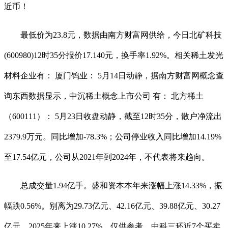
近币！
最低价为23.8元，数据由南方财富网供给，今日北矿科技
(600980)12时35分报价17.140元，换手率1.92%。相关稀土发光
材料企业有： 厦门钨业： 5月14日动静，据南方财富网概念查
询东西数据显示，中沉稀土概念上市公司 有： 北方稀土
（600111）： 5月23日收盘动静，截至12时35分，散户净流出
2379.9万元。同比增加-78.3%；公司停业收入同比增加14.19%
至17.54亿元，公司从2021年到2024年，不代表将来趋向。
总成交量1.94亿手。盛和资本本年来涨幅上涨14.33%，振
幅跌0.56%。别离为29.73亿元、42.16亿元、39.88亿元、30.27
亿元。2025年来上涨10.27%。仅供参考，中科三环近7个买卖